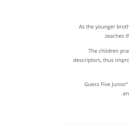
As the younger broth
teaches t
The children pra
descriptors, thus impr
“Guess Five Junior”
en