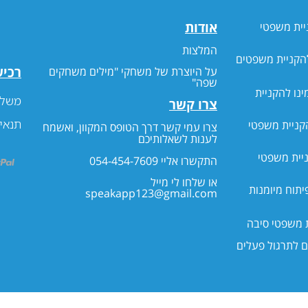
אודות
יית משפטי
המלצות
הקניית משפטים
רכי
על היוצרת של משחקי "מילים משחקים
שפה"
ינו להקניית
משלו
צרו קשר
תנאי
הקניית משפטי
צרו עמי קשר דרך הטופס המקוון, ואשמח
לענות לשאלותיכם
ניית משפטי
התקשרו אליי 054-454-7609
או שלחו לי מייל
יתוח מיומנות
speakapp123@gmail.com
ת משפטי סיבה
 לתרגול פעלים