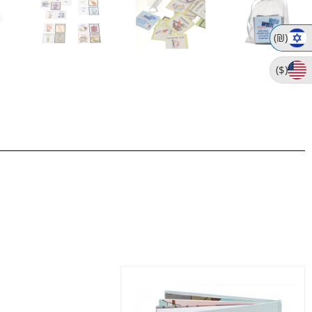
(₪)
($)